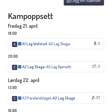
Legg inn i kalender
Kampoppsett
Fredag 21. april
18.00
A1 Lag Walstad
–
A2 Lag Skaga
9
–
1
A
20.00
A2 Lag Skaga
–
A5 Lag Bjørseth
17
–
1
C
Lørdag 22. april
13.00
A3 Paralandslaget
–
A2 Lag Skaga
2
–
11
C
16.00