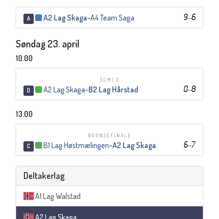
A2 Lag Skaga
–
A4 Team Saga
9
–
6
A
Søndag 23. april
10.00
SEMI 2
A2 Lag Skaga
–
B2 Lag Hårstad
0
–
8
D
13.00
BRONSEFINALE
B1 Lag Høstmælingen
–
A2 Lag Skaga
6
–
7
C
Deltakerlag
A1 Lag Walstad
A2 Lag Skaga