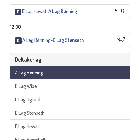
E Lag Hewitt
–
A Lag Rønning
4
–
11
E
12.30
A Lag Rønning
–
D Lag Stenseth
4
–
7
D
Deltakerlag
A Lag Rønning
B Lag Wibe
C Lag Ugland
D Lag Stenseth
E Lag Hewitt
F Lag Ramsfjell