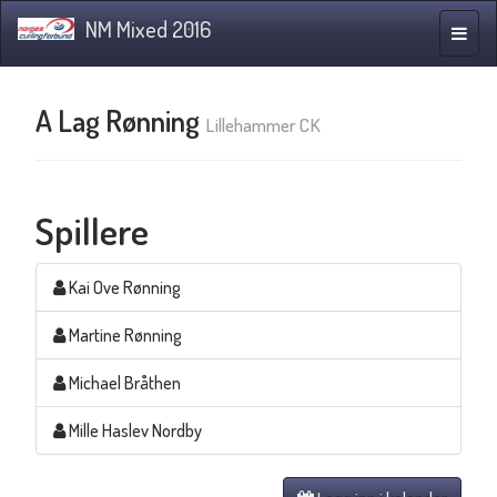
NM Mixed 2016
Navig
A Lag Rønning
Lillehammer CK
Spillere
Kai Ove Rønning
Martine Rønning
Michael Bråthen
Mille Haslev Nordby