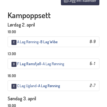
Legg inn i kalender
Kampoppsett
Lørdag 2. april
10.00
A Lag Rønning
–
B Lag Wibe
8
–
9
C
13.00
F Lag Ramsfjell
–
A Lag Rønning
6
–
1
D
16.00
C Lag Ugland
–
A Lag Rønning
2
–
7
C
Søndag 3. april
10.00