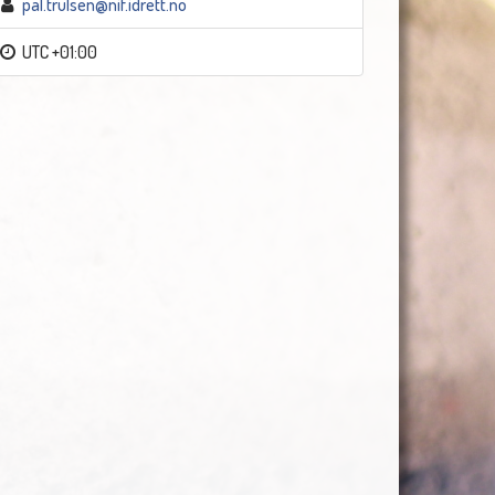
pal.trulsen@nif.idrett.no
UTC +01:00