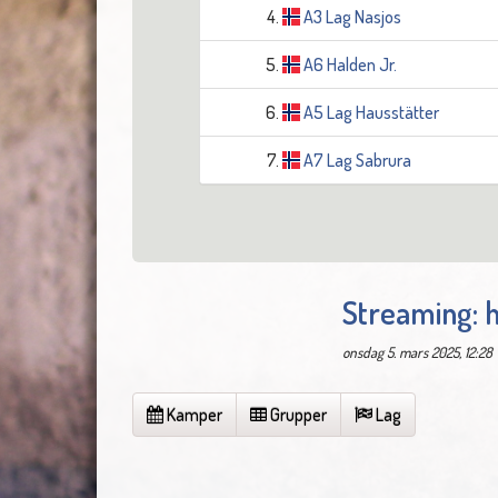
4.
A3 Lag Nasjos
5.
A6 Halden Jr.
6.
A5 Lag Hausstätter
7.
A7 Lag Sabrura
Streaming: 
onsdag 5. mars 2025, 12:28
Kamper
Grupper
Lag