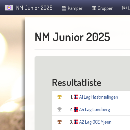
NM Junior 2025
Kamper
Grupper
L
NM Junior 2025
Resultatliste
1.
A1 Lag Høstmælingen
2.
A4 Lag Lundberg
3.
A2 Lag OCE Mjøen