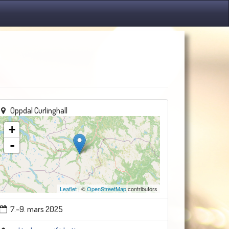
Oppdal Curlinghall
+
-
Leaflet
| ©
OpenStreetMap
contributors
7.–9. mars 2025