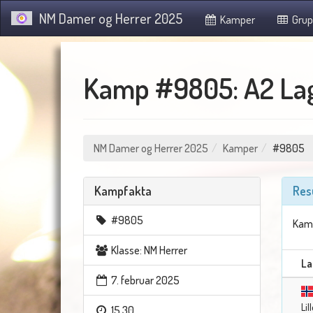
NM Damer og Herrer 2025
Kamper
Grup
Kamp #9805: A2 Lag
NM Damer og Herrer 2025
Kamper
#9805
Kampfakta
Res
#9805
Kamp
Klasse: NM Herrer
La
7. februar 2025
Li
15.30