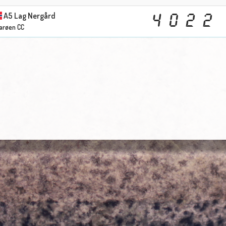
A5 Lag Nergård
4
0
2
2
arøen CC