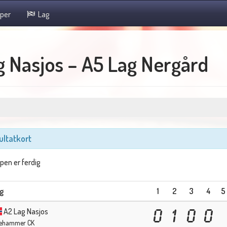
per
Lag
 Nasjos – A5 Lag Nergård
ultatkort
en er ferdig
g
1
2
3
4
5
A2 Lag Nasjos
0
1
0
0
llehammer CK