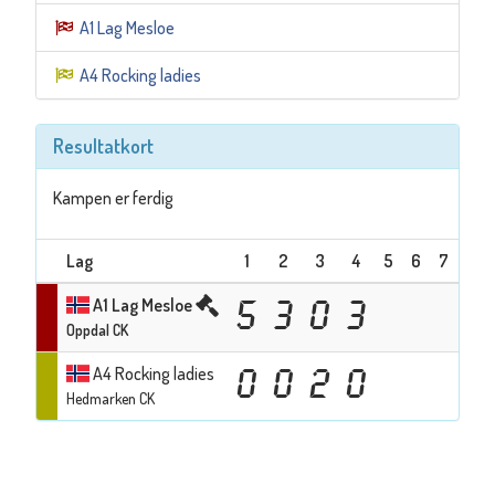
A1 Lag Mesloe
A4 Rocking ladies
Resultatkort
Kampen er ferdig
Lag
1
2
3
4
5
6
7
8
A1 Lag Mesloe
5
3
0
3
Oppdal CK
A4 Rocking ladies
0
0
2
0
Hedmarken CK