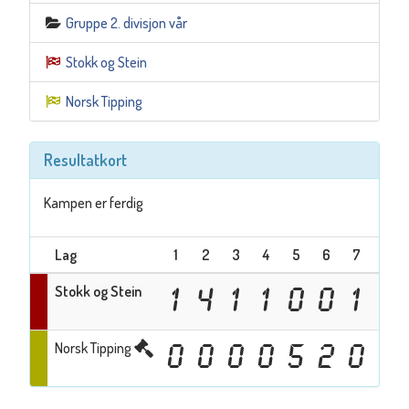
Gruppe 2. divisjon vår
Stokk og Stein
Norsk Tipping
Resultatkort
Kampen er ferdig
Lag
1
2
3
4
5
6
7
Tota
Stokk og Stein
1
4
1
1
0
0
1
8
Norsk Tipping
0
0
0
0
5
2
0
7