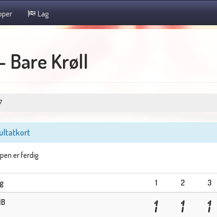
pper
Lag
 Bare Krøll
7
ultatkort
en er ferdig
g
1
2
3
NB
1
1
1