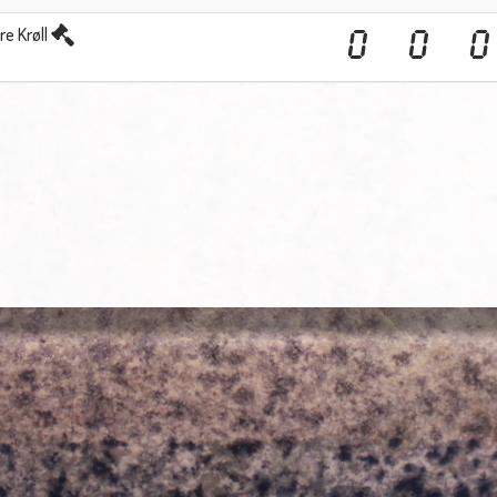
re Krøll
0
0
0