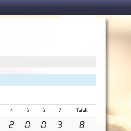
4
5
6
7
Totalt
2
0
0
3
8