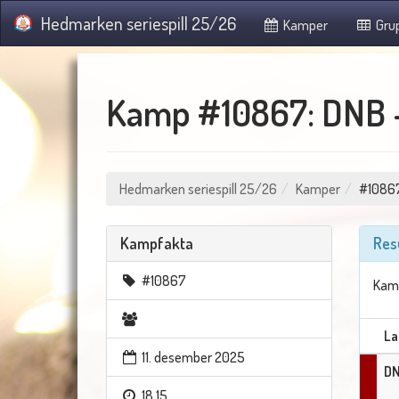
Hedmarken seriespill 25/26
Kamper
Gru
Kamp #10867: DNB –
Hedmarken seriespill 25/26
Kamper
#1086
Kampfakta
Res
#10867
Kamp
La
11. desember 2025
D
18.15