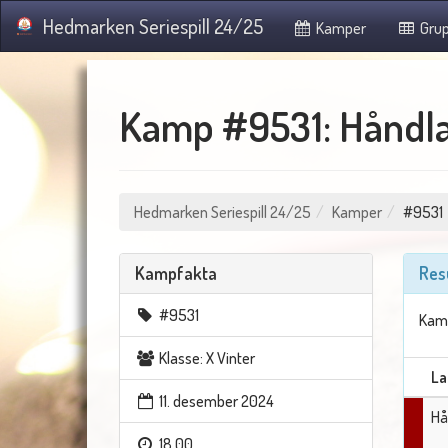
Hedmarken Seriespill 24/25
Kamper
Grup
Kamp #9531: Håndla
Hedmarken Seriespill 24/25
Kamper
#9531
Kampfakta
Res
#9531
Kamp
Klasse: X Vinter
La
11. desember 2024
Hå
18.00