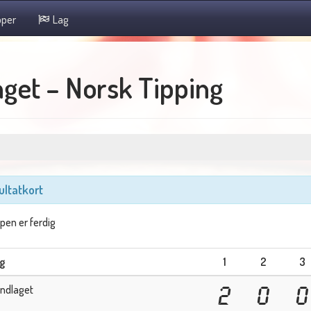
per
Lag
get – Norsk Tipping
ultatkort
en er ferdig
g
1
2
3
ndlaget
2
0
0