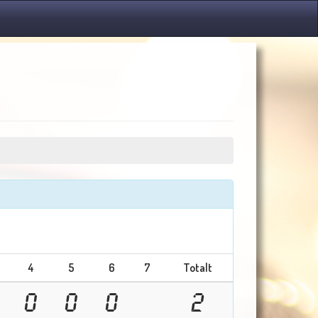
4
5
6
7
Totalt
0
0
0
2