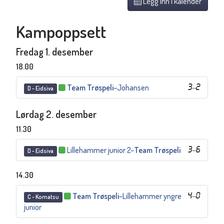
Legg inn i kalender
Kampoppsett
Fredag 1. desember
18.00
Team Trøspeli
–
Johansen
3
–
2
D - Eidsiva
Lørdag 2. desember
11.30
Lillehammer junior 2
–
Team Trøspeli
3
–
6
D - Eidsiva
14.30
Team Trøspeli
–
Lillehammer yngre
4
–
0
C - Komatsu
junior