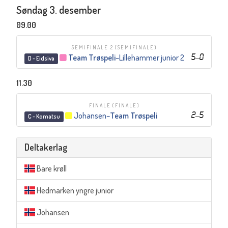
Søndag 3. desember
09.00
SEMIFINALE 2
(SEMIFINALE)
Team Trøspeli
–
Lillehammer junior 2
5
–
0
D - Eidsiva
11.30
FINALE
(FINALE)
Johansen
–
Team Trøspeli
2
–
5
C - Komatsu
Deltakerlag
Bare krøll
Hedmarken yngre junior
Johansen