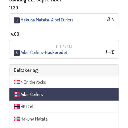
11.30
Hakuna Matata
–
Aibel Curlers
8
–
4
B
14.00
5-6 PLASS
Aibel Curlers
–
Haukeredet
1
–
10
A
Deltakerlag
4 On the rocks
Aibel Curlers
HK Curl
Hakuna Matata