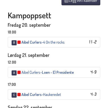
Legg inn i kalender
Kampoppsett
Fredag 20. september
18.00
Aibel Curlers
–
4 On the rocks
11
–
2
B
Lørdag 21. september
12.00
Aibel Curlers
–
Loen - El Presidente
4
–
9
A
17.00
Aibel Curlers
–
Haukeredet
4
–
3
C
Søndag 22. september