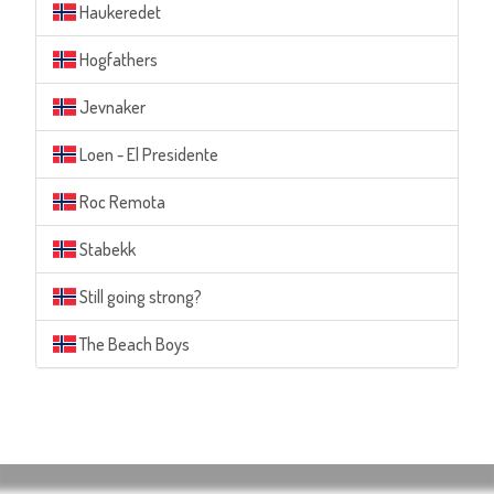
Haukeredet
Hogfathers
Jevnaker
Loen - El Presidente
Roc Remota
Stabekk
Still going strong?
The Beach Boys