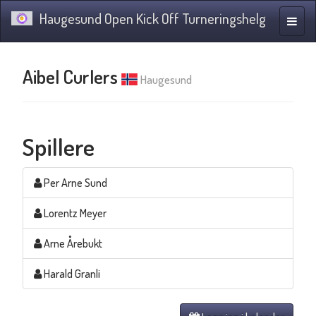
Haugesund Open Kick Off Turneringshelg
Navig
Aibel Curlers
Haugesund
Spillere
Per Arne Sund
Lorentz Meyer
Arne Årebukt
Harald Granli