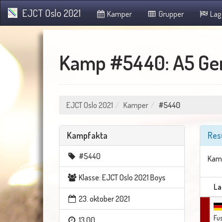
EJCT Oslo 2021
Kamper
Grupper
Lag
Kamp #5440: A5 Ge
EJCT Oslo 2021
Kamper
#5440
Kampfakta
Res
#5440
Kamp
Klasse: EJCT Oslo 2021 Boys
La
23. oktober 2021
Fu
13.00