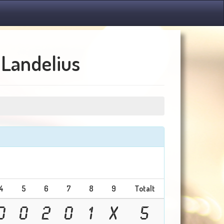
Landelius
4
5
6
7
8
9
Totalt
0
0
2
0
1
X
5