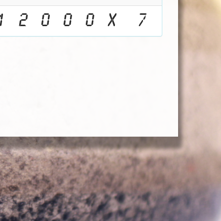
1
2
0
0
0
X
7