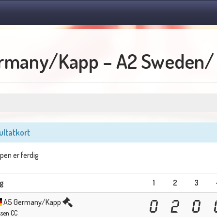
rmany/Kapp – A2 Sweden/ 
ultatkort
en er ferdig
g
1
2
3
A5 Germany/Kapp
0
2
0
ssen CC