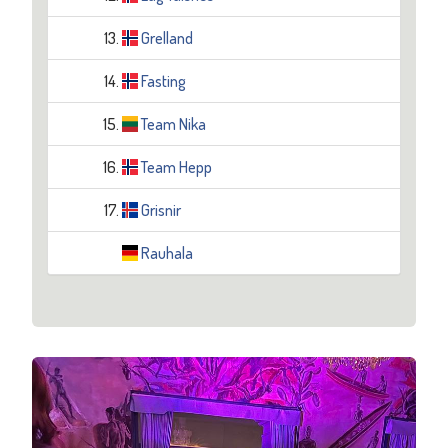
13.
Grelland
14.
Fasting
15.
Team Nika
16.
Team Hepp
17.
Grisnir
Rauhala