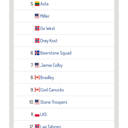
5.
Asta
Miller
Go West
Drøy Kost
6.
Beerstone Squad
7.
Jamie Colby
8.
Bradley
9.
Cool Canucks
10.
Stone Troopers
11.
LKS
12.
Lag Talsnes