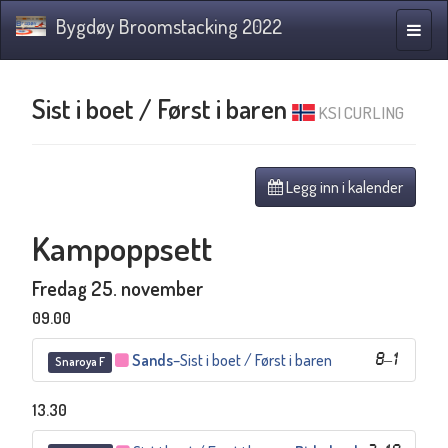
Bygdøy Broomstacking 2022
Navig
Sist i boet / Først i baren
KSI CURLING
Legg inn i kalender
Kampoppsett
Fredag 25. november
09.00
Sands
–
Sist i boet / Først i baren
8
–
1
Snaroya F
13.30