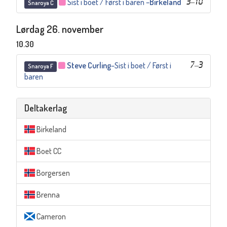
Sist i boet / Først i baren
–
Birkeland
3
–
10
Snaroya C
Lørdag 26. november
10.30
Steve Curling
–
Sist i boet / Først i
7
–
3
Snaroya F
baren
Deltakerlag
Birkeland
Boet CC
Borgersen
Brenna
Cameron