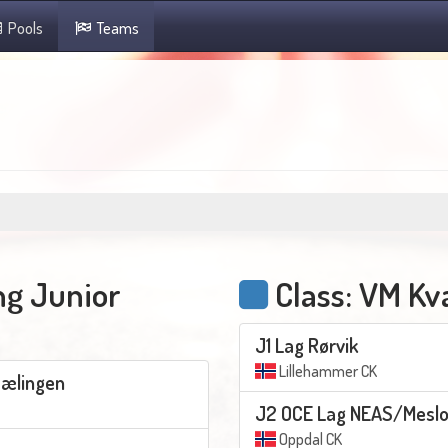
Pools
Teams
ng Junior
Class: VM Kv
J1 Lag Rørvik
Lillehammer CK
mælingen
J2 OCE Lag NEAS/Mesl
Oppdal CK