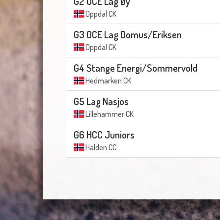
G2 OCE Lag Øy
Oppdal CK
G3 OCE Lag Domus/Eriksen
Oppdal CK
G4 Stange Energi/Sommervold
Hedmarken CK
G5 Lag Nasjos
Lillehammer CK
G6 HCC Juniors
Halden CC