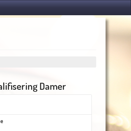
alifisering Damer
oe