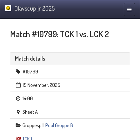
Olavscup jr 2025
Toggle
naviga
Match #10799: TCK 1 vs. LCK 2
Match details
#10799
15 November, 2025
14:00
Sheet A
Gruppespill
Pool Gruppe B
TCK 1