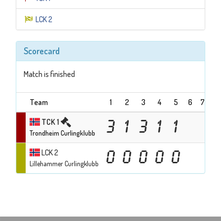
LCK 2
Scorecard
Match is finished
Team
1
2
3
4
5
6
7
Te
TCK 1
3
1
3
1
1
Trondheim Curlingklubb
LCK 2
0
0
0
0
0
Lillehammer Curlingklubb