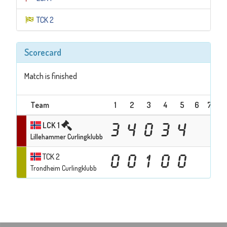
TCK 2
Scorecard
Match is finished
Team
1
2
3
4
5
6
7
T
LCK 1
3
4
0
3
4
Lillehammer Curlingklubb
TCK 2
0
0
1
0
0
Trondheim Curlingklubb