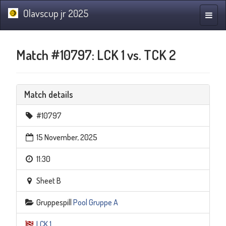
Olavscup jr 2025
Toggle
naviga
Match #10797: LCK 1 vs. TCK 2
Match details
#10797
15 November, 2025
11:30
Sheet B
Gruppespill
Pool Gruppe A
LCK 1