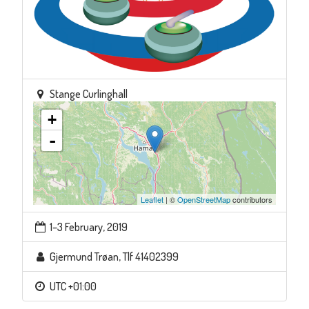
Stange Curlinghall
+
-
Leaflet
| ©
OpenStreetMap
contributors
1–3 February, 2019
Gjermund Trøan, Tlf 41402399
UTC +01:00