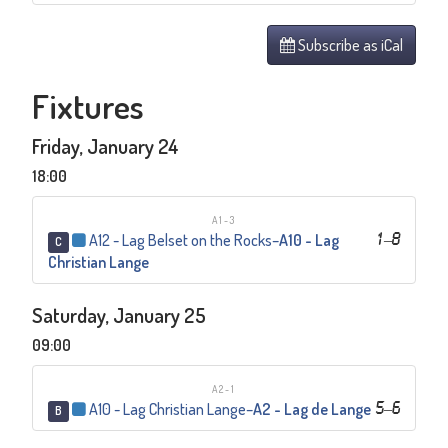
Subscribe as iCal
Fixtures
Friday, January 24
18:00
A1-3
A12 - Lag Belset on the Rocks
–
A10 - Lag
1
–
8
C
Christian Lange
Saturday, January 25
09:00
A2-1
A10 - Lag Christian Lange
–
A2 - Lag de Lange
5
–
6
B