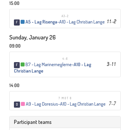
15:00
A3-2
A5 - Lag Risenga
–
A10 - Lag Christian Lange
11
–
2
F
Sunday, January 26
09:00
4-6
B7 - Lag Marinemeglerne
–
A10 - Lag
3
–
11
F
Christian Lange
14:00
7 MOT 8
A9 - Lag Doresius
–
A10 - Lag Christian Lange
7
–
7
D
Participant teams