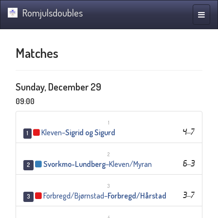
Romjulsdoubles
Toggle
naviga
Matches
Sunday, December 29
09:00
1
Kleven
–
Sigrid og Sigurd
4
–
7
1
2
Svorkmo-Lundberg
–
Kleven/Myran
6
–
3
2
3
Forbregd/Bjørnstad
–
Forbregd/Hårstad
3
–
7
3
4