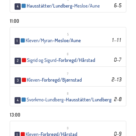
Hausstätter/Lundberg
–
Mesloe/Aune
6
–
5
4
11:00
5
Kleven/Myran
–
Mesloe/Aune
1
–
11
1
6
Sigrid og Sigurd
–
Forbregd/Hårstad
0
–
7
2
7
Kleven
–
Forbregd/Bjørnstad
2
–
13
3
8
Svorkmo-Lundberg
–
Hausstätter/Lundberg
2
–
8
4
13:00
9
Kleven
–
Forbregd/Hårstad
0
–
9
1