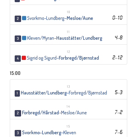
10
Svorkmo-Lundberg
–
Mesloe/Aune
0
–
10
2
11
Kleven/Myran
–
Hausstätter/Lundberg
4
–
8
3
12
Sigrid og Sigurd
–
Forbregd/Bjørnstad
2
–
12
4
15:00
13
Hausstätter/Lundberg
–
Forbregd/Bjørnstad
5
–
3
1
14
Forbregd/Hårstad
–
Mesloe/Aune
7
–
2
2
15
Svorkmo-Lundberg
–
Kleven
7
–
6
3