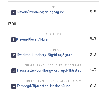
16
Kleven/Myran
–
Sigrid og Sigurd
3
–
9
4
17:00
7.-8. PLASS
Kleven
–
Kleven/Myran
3
–
0
1
5.-6. PLASS
Svorkmo-Lundberg
–
Sigrid og Sigurd
0
–
8
2
FINALE, ROMJULSDOUBLES 2024
(FINALE)
Hausstätter/Lundberg
–
Forbregd/Hårstad
1
–
5
3
BRONSEFINALE, ROMJULSDOUBLES 2024
Forbregd/Bjørnstad
–
Mesloe/Aune
3
–
0
4