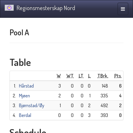
Regionsmesterskap Nord
Toggle
naviga
Pool A
Table
W
WT
LT
L
TBrk.
Pts.
1.
Hårstad
3
0
0
0
148
6
2.
Mjøen
2
0
0
1
335
4
3.
Bjørnstad/Øy
1
0
0
2
492
2
4.
Berdal
0
0
0
3
393
0
Schedule