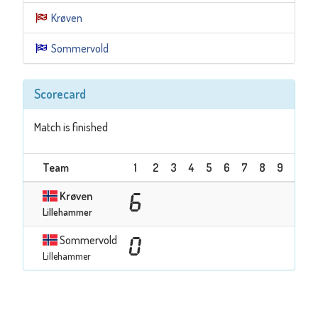
Krøven
Sommervold
Scorecard
Match is finished
Team
1
2
3
4
5
6
7
8
9
Sum
Krøven
6
6
Lillehammer
Sommervold
0
0
Lillehammer