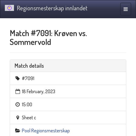
Regionsmesterskap innlandet
Toggle
naviga
Match #7091: Krøven vs.
Sommervold
Match details
#7091
18 February, 2023
15:00
Sheet c
Pool Regionsmesterskap