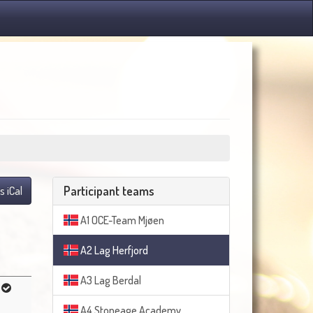
Participant teams
s iCal
A1 OCE-Team Mjøen
A2 Lag Herfjord
A3 Lag Berdal
A4 Stoneage Academy