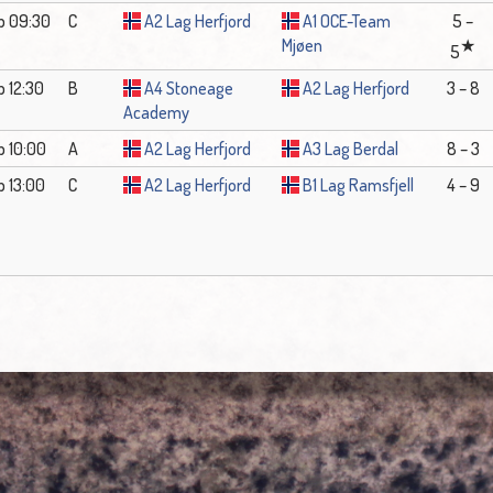
b 09:30
C
A2 Lag Herfjord
A1 OCE-Team
5 –
Mjøen
5
b 12:30
B
A4 Stoneage
A2 Lag Herfjord
3 – 8
Academy
b 10:00
A
A2 Lag Herfjord
A3 Lag Berdal
8 – 3
b 13:00
C
A2 Lag Herfjord
B1 Lag Ramsfjell
4 – 9