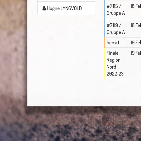
#7115 /
18 Fe
Hogne LYNGVOLD
Gruppe A
#7119 /
18 Fe
Gruppe A
Semi 1
19 Fe
Finale
19 Fe
Region
Nord
2022-23