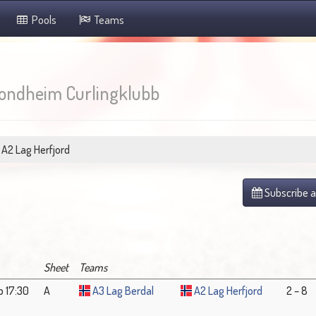
Pools
Teams
ondheim Curlingklubb
A2 Lag Herfjord
Subscribe a
Sheet
Teams
b 17:30
A
A3 Lag Berdal
A2 Lag Herfjord
2 – 8