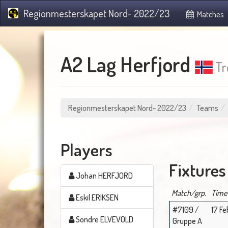
Regionmesterskapet Nord- 2022/23
Matches
A2 Lag Herfjord
Tr
Regionmesterskapet Nord- 2022/23
Teams
Players
Fixtures
Johan HERFJORD
Match/grp.
Time
Eskil ERIKSEN
#7109 /
17 Fe
Sondre ELVEVOLD
Gruppe A