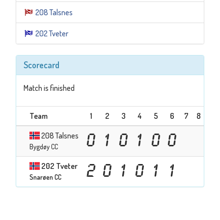
208 Talsnes
202 Tveter
Scorecard
Match is finished
Team
1
2
3
4
5
6
7
8
9
208 Talsnes
0
1
0
1
0
0
Bygdøy CC
202 Tveter
2
0
1
0
1
1
Snarøen CC