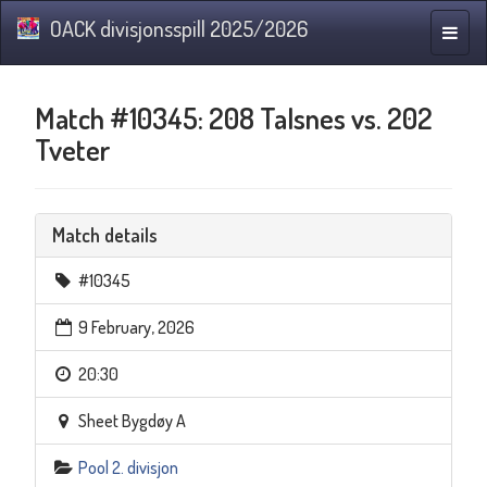
OACK divisjonsspill 2025/2026
Toggle
naviga
Match #10345: 208 Talsnes vs. 202
Tveter
Match details
#10345
9 February, 2026
20:30
Sheet Bygdøy A
Pool 2. divisjon