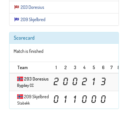
203 Doresius
209 Skjelbred
Scorecard
Match is finished
Team
1
2
3
4
5
6
7
8
9
203 Doresius
2
0
0
2
1
3
Bygdøy CC
209 Skjelbred
0
1
1
0
0
0
Stabekk