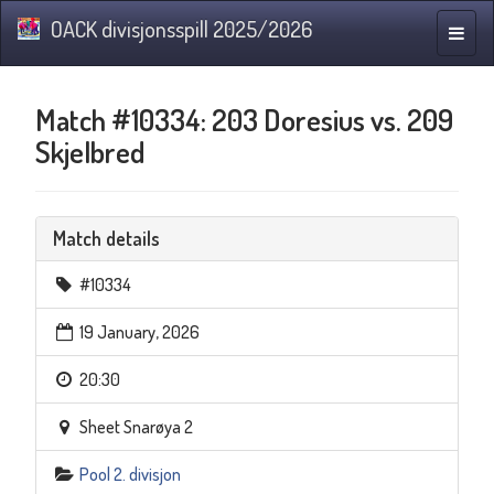
OACK divisjonsspill 2025/2026
Toggle
naviga
Match #10334: 203 Doresius vs. 209
Skjelbred
Match details
#10334
19 January, 2026
20:30
Sheet Snarøya 2
Pool 2. divisjon