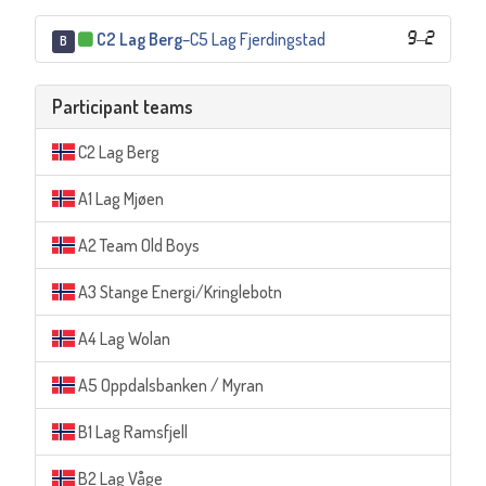
C2 Lag Berg
–
C5 Lag Fjerdingstad
9
–
2
B
Participant teams
C2 Lag Berg
A1 Lag Mjøen
A2 Team Old Boys
A3 Stange Energi/Kringlebotn
A4 Lag Wolan
A5 Oppdalsbanken / Myran
B1 Lag Ramsfjell
B2 Lag Våge