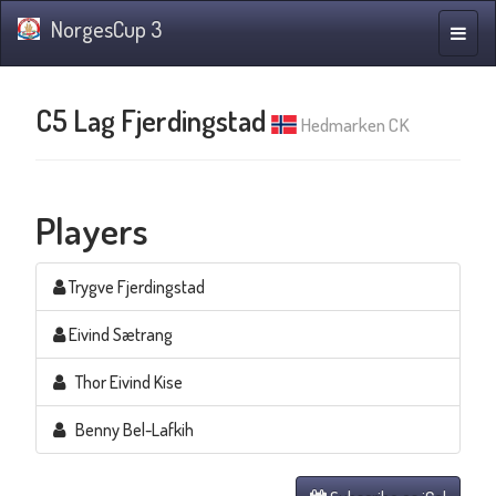
NorgesCup 3
Toggle
naviga
C5 Lag Fjerdingstad
Hedmarken CK
Players
Trygve Fjerdingstad
Eivind Sætrang
Thor Eivind Kise
Benny Bel-Lafkih