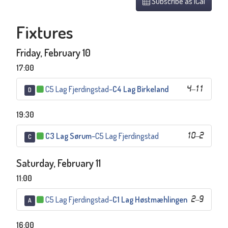
Subscribe as iCal
Fixtures
Friday, February 10
17:00
C5 Lag Fjerdingstad
–
C4 Lag Birkeland
4
–
11
D
19:30
C3 Lag Sørum
–
C5 Lag Fjerdingstad
10
–
2
C
Saturday, February 11
11:00
C5 Lag Fjerdingstad
–
C1 Lag Høstmæhlingen
2
–
9
A
16:00