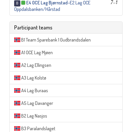
E4 OCE Lag Bjørnstad
–
E2 Lag OCE
7
–
1
D
Oppdalsbanken/Hårstad
Participant teams
B1 Team Sparebank 1 Gudbrandsdalen
A1 OCE Lag Mjøen
A2 Lag Ellingsen
A3 Lag Kolstø
A4 Lag Buraas
A5 Lag Davanger
B2 Lag Nasjos
B3 Paralandslaget