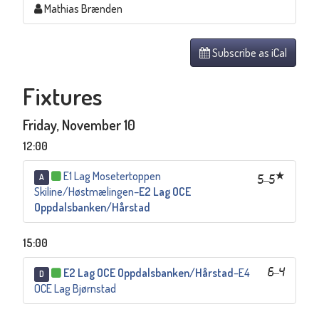
Mathias Brænden
Subscribe as iCal
Fixtures
Friday, November 10
12:00
E1 Lag Mosetertoppen
A
5
–
5
Skiline/Høstmælingen
–
E2 Lag OCE
Oppdalsbanken/Hårstad
15:00
E2 Lag OCE Oppdalsbanken/Hårstad
–
E4
6
–
4
D
OCE Lag Bjørnstad