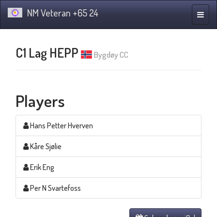
NM Veteran +65 24
Toggle
naviga
C1 Lag HEPP
Bygdøy CC
Players
Hans Petter Hverven
Kåre Sjølie
Erik Eng
Per N Svartefoss