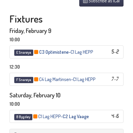
Subscribe as iCal
Fixtures
Friday, February 9
10:00
C3 Optimistene
–
C1 Lag HEPP
5
–
2
E Snarøya
12:30
C4 Lag Martinsen
–
C1 Lag HEPP
7
–
7
F Snarøya
Saturday, February 10
10:00
C1 Lag HEPP
–
C2 Lag Vaage
4
–
6
B Bygdøy