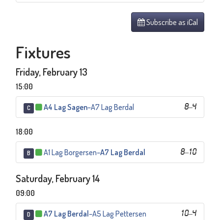
Subscribe as iCal
Fixtures
Friday, February 13
15:00
A4 Lag Sagen
–
A7 Lag Berdal
8
–
4
C
18:00
A1 Lag Borgersen
–
A7 Lag Berdal
8
–
10
B
Saturday, February 14
09:00
A7 Lag Berdal
–
A5 Lag Pettersen
10
–
4
D