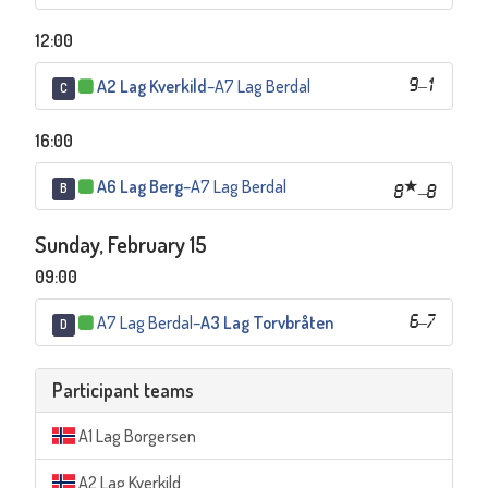
12:00
A2 Lag Kverkild
–
A7 Lag Berdal
9
–
1
C
16:00
A6 Lag Berg
–
A7 Lag Berdal
B
8
–
8
Sunday, February 15
09:00
A7 Lag Berdal
–
A3 Lag Torvbråten
6
–
7
D
Participant teams
A1 Lag Borgersen
A2 Lag Kverkild