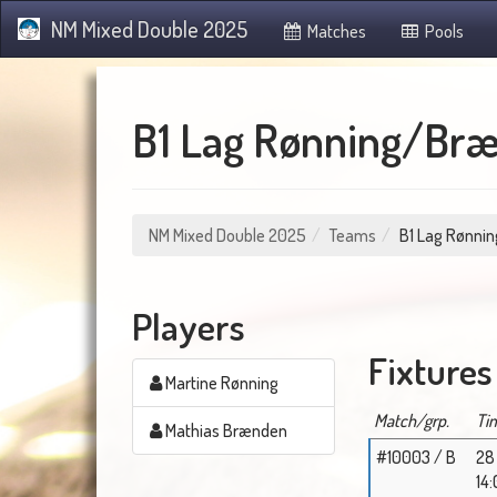
NM Mixed Double 2025
Matches
Pools
B1 Lag Rønning/Br
NM Mixed Double 2025
Teams
B1 Lag Rønni
Players
Fixtures
Martine Rønning
Match/grp.
Ti
Mathias Brænden
#10003 / B
28
14