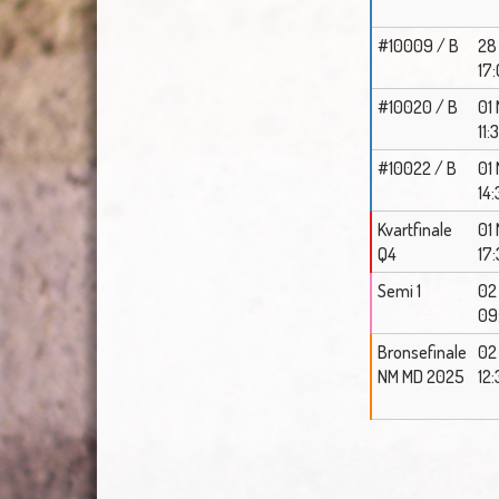
#10009 / B
28
17
#10020 / B
01
11:
#10022 / B
01
14
Kvartfinale
01
Q4
17
Semi 1
02
09
Bronsefinale
02
NM MD 2025
12