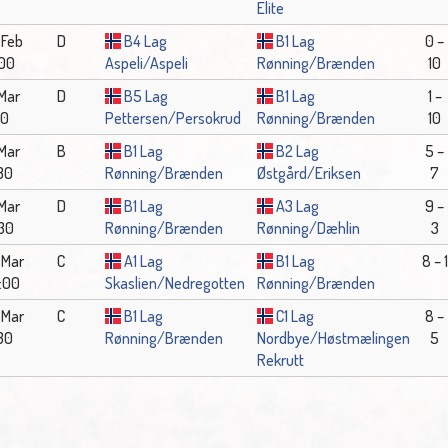
Elite
 Feb
D
B4 Lag
B1 Lag
0 –
:00
Aspeli/Aspeli
Rønning/Brænden
10
 Mar
D
B5 Lag
B1 Lag
1 –
30
Pettersen/Persokrud
Rønning/Brænden
10
 Mar
B
B1 Lag
B2 Lag
5 –
:30
Rønning/Brænden
Østgård/Eriksen
7
 Mar
D
B1 Lag
A3 Lag
9 –
:30
Rønning/Brænden
Rønning/Dæhlin
3
 Mar
C
A1 Lag
B1 Lag
8 – 1
:00
Skaslien/Nedregotten
Rønning/Brænden
 Mar
C
B1 Lag
C1 Lag
8 –
:30
Rønning/Brænden
Nordbye/Høstmælingen
5
Rekrutt