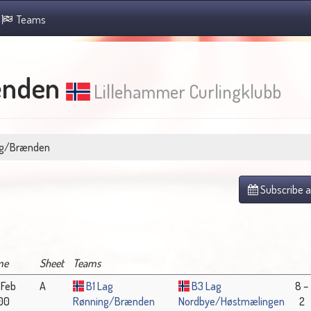
Teams
ænden
Lillehammer Curlingklubb
ng/Brænden
Subscribe a
me
Sheet
Teams
 Feb
A
B1 Lag
B3 Lag
8 –
:00
Rønning/Brænden
Nordbye/Høstmælingen
2