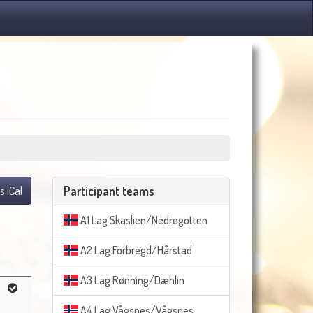
Participant teams
s iCal
A1 Lag Skaslien/Nedregotten
A2 Lag Forbregd/Hårstad
A3 Lag Rønning/Dæhlin
A4 Lag Vågsnes/Vågsnes