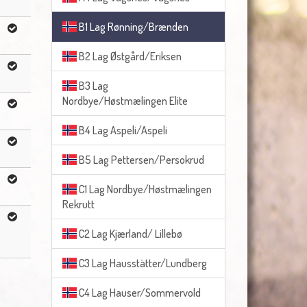
B1 Lag Rønning/Brænden
B2 Lag Østgård/Eriksen
B3 Lag
Nordbye/Høstmælingen Elite
B4 Lag Aspeli/Aspeli
B5 Lag Pettersen/Persokrud
C1 Lag Nordbye/Høstmælingen
Rekrutt
C2 Lag Kjærland/ Lillebø
C3 Lag Hausstätter/Lundberg
C4 Lag Hauser/Sommervold