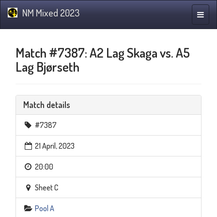
NM Mixed 2023
Toggle
naviga
Match #7387: A2 Lag Skaga vs. A5
Lag Bjørseth
Match details
#7387
21 April, 2023
20:00
Sheet C
Pool A