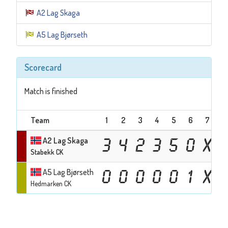
A2 Lag Skaga
A5 Lag Bjørseth
Scorecard
Match is finished
Team
1
2
3
4
5
6
7
8
A2 Lag Skaga
3
4
2
3
5
0
X
Stabekk CK
A5 Lag Bjørseth
0
0
0
0
0
1
X
Hedmarken CK