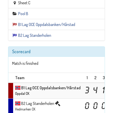
Sheet C
Pool B
B1 Lag OCE Oppdalsbanken/Hårstad
B2 Lag Standerholen
Scorecard
Match is finished
Team
1
2
3
B1 Lag OCE Oppdalsbanken/Hårstad
3
4
1
Oppdal CK
B2 Lag Standerholen
0
0
0
Hedmarken CK