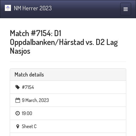
NM Herrer 2023
Toggle
naviga
Match #7154: D1
Oppdalbanken/Hårstad vs. D2 Lag
Nasjos
Match details
#7154
9 March, 2023
19:00
Sheet C