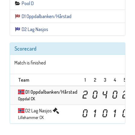
Pool D
D1 Oppdalbanken/Hårstad
D2 Lag Nasjos
Scorecard
Match is finished
Team
1
2
3
4
5
D1 Oppdalbanken/Hårstad
2
0
4
0
2
Oppdal CK
D2 Lag Nasjos
0
1
0
1
0
Lillehammer CK