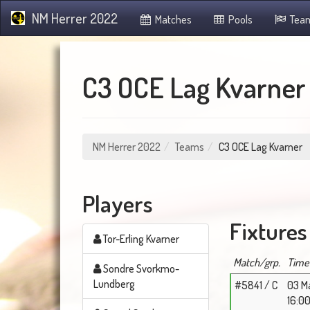
NM Herrer 2022
Matches
Pools
Tea
C3 OCE Lag Kvarne
NM Herrer 2022
Teams
C3 OCE Lag Kvarner
Players
Fixtures
Tor-Erling Kvarner
Match/grp.
Time
Sondre Svorkmo-
Lundberg
#5841 / C
03 M
16:0