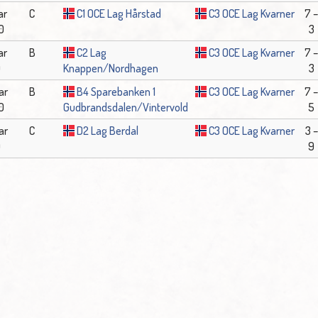
ar
C
C1 OCE Lag Hårstad
C3 OCE Lag Kvarner
7 –
0
3
ar
B
C2 Lag
C3 OCE Lag Kvarner
7 –
0
Knappen/Nordhagen
3
ar
B
B4 Sparebanken 1
C3 OCE Lag Kvarner
7 –
0
Gudbrandsdalen/Vintervold
5
ar
C
D2 Lag Berdal
C3 OCE Lag Kvarner
3 –
0
9