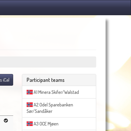
Participant teams
s iCal
A1 Minera Skifer/Walstad
A2 Odel Sparebanken
Sør/Sandåker
A3 OCE Mjøen