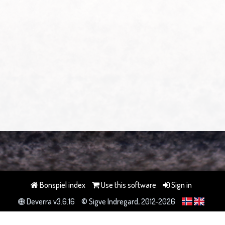
Bonspiel index
Use this software
Sign in
Deverra v3.6.16
© Sigve Indregard, 2012-2026