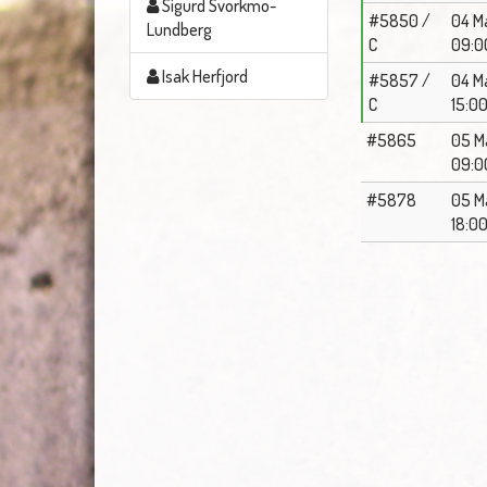
Sigurd Svorkmo-
#5850 /
04 M
Lundberg
C
09:0
Isak Herfjord
#5857 /
04 M
C
15:0
#5865
05 M
09:0
#5878
05 M
18:0