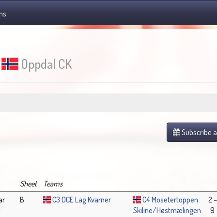
ms
r
Oppdal CK
Subscribe a
Sheet
Teams
ar
B
C3 OCE Lag Kvarner
C4 Mosetertoppen
2 –
0
Skiline/Høstmælingen
9