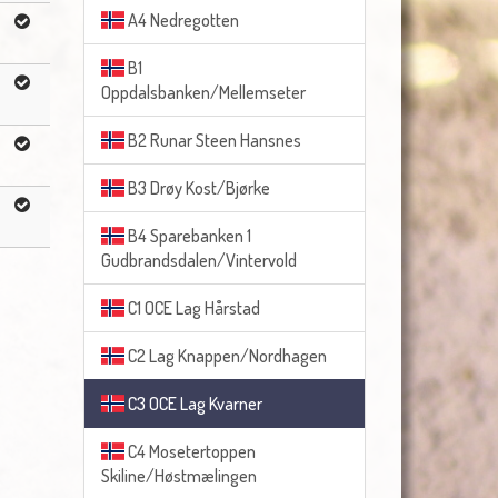
A4 Nedregotten
B1
Oppdalsbanken/Mellemseter
B2 Runar Steen Hansnes
B3 Drøy Kost/Bjørke
B4 Sparebanken 1
Gudbrandsdalen/Vintervold
C1 OCE Lag Hårstad
C2 Lag Knappen/Nordhagen
C3 OCE Lag Kvarner
C4 Mosetertoppen
Skiline/Høstmælingen