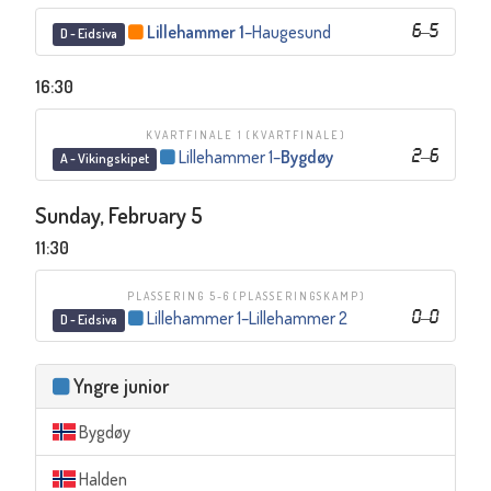
Lillehammer 1
–
Haugesund
6
–
5
D - Eidsiva
16:30
KVARTFINALE 1
(KVARTFINALE)
Lillehammer 1
–
Bygdøy
2
–
6
A - Vikingskipet
Sunday, February 5
11:30
PLASSERING 5-6
(PLASSERINGSKAMP)
Lillehammer 1
–
Lillehammer 2
0
–
0
D - Eidsiva
Yngre junior
Bygdøy
Halden