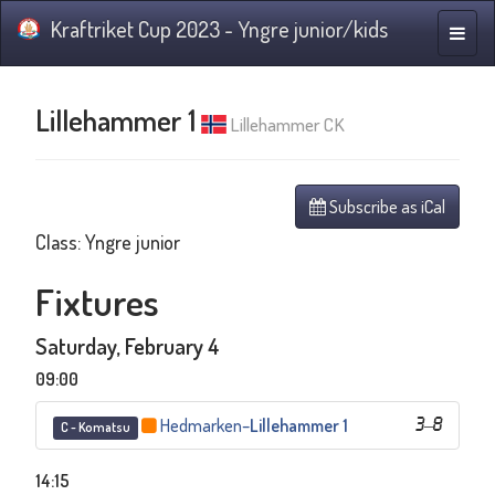
Kraftriket Cup 2023 - Yngre junior/kids
Toggle
naviga
Lillehammer 1
Lillehammer CK
Subscribe as iCal
Class: Yngre junior
Fixtures
Saturday, February 4
09:00
Hedmarken
–
Lillehammer 1
3
–
8
C - Komatsu
14:15