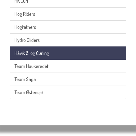
HK Curl
Hog Riders
Hogfathers
Hydro Gliders
Håvik Øl og Curling
Team Haukeredet
Team Saga
Team Østensjø