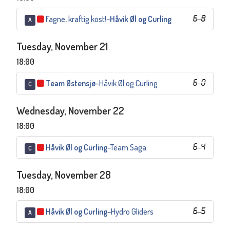
Fagne, kraftig kost!
–
Håvik Øl og Curling
6
–
8
A
Tuesday, November 21
18:00
Team Østensjø
–
Håvik Øl og Curling
6
–
0
C
Wednesday, November 22
18:00
Håvik Øl og Curling
–
Team Saga
6
–
4
C
Tuesday, November 28
18:00
Håvik Øl og Curling
–
Hydro Gliders
6
–
5
A