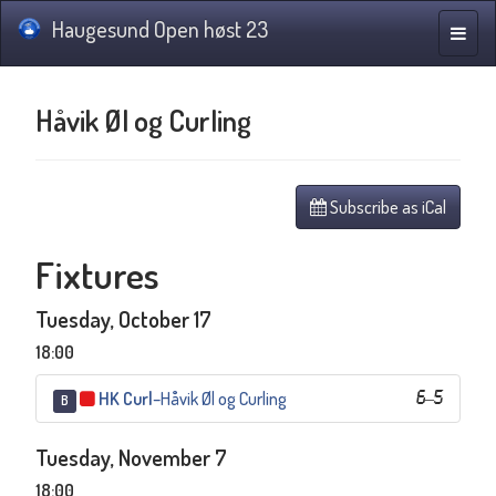
Haugesund Open høst 23
Toggle
naviga
Håvik Øl og Curling
Subscribe as iCal
Fixtures
Tuesday, October 17
18:00
HK Curl
–
Håvik Øl og Curling
6
–
5
B
Tuesday, November 7
18:00