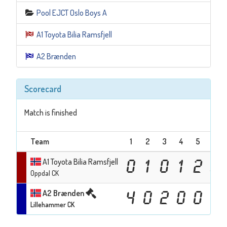
Pool EJCT Oslo Boys A
A1 Toyota Bilia Ramsfjell
A2 Brænden
Scorecard
Match is finished
Team
1
2
3
4
5
6
A1 Toyota Bilia Ramsfjell
0
1
0
1
2
0
Oppdal CK
A2 Brænden
4
0
2
0
0
1
Lillehammer CK