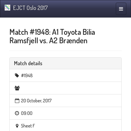
EJCT Oslo 2017
Toggle
naviga
Match #1948: A1 Toyota Bilia
Ramsfjell vs. A2 Brænden
Match details
#1948
20 October, 2017
09:00
Sheet F