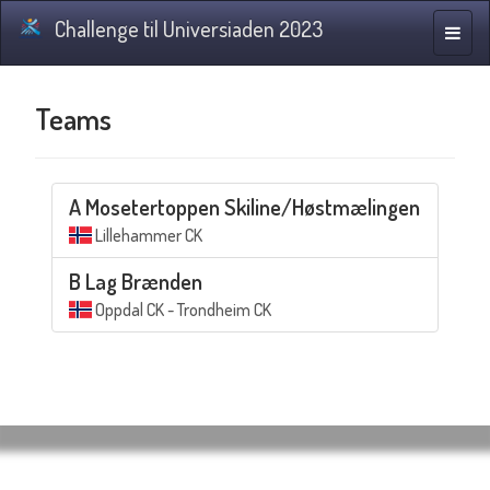
Challenge til Universiaden 2023
Toggle
naviga
Teams
A Mosetertoppen Skiline/Høstmælingen
Lillehammer CK
B Lag Brænden
Oppdal CK - Trondheim CK